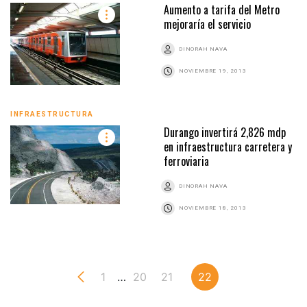
Aumento a tarifa del Metro
mejoraría el servicio
DINORAH NAVA
NOVIEMBRE 19, 2013
INFRAESTRUCTURA
Durango invertirá 2,826 mdp
en infraestructura carretera y
ferroviaria
DINORAH NAVA
NOVIEMBRE 18, 2013
1
…
20
21
22