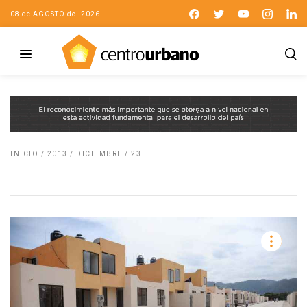
08 de AGOSTO del 2026
INICIO
/
2013
/
DICIEMBRE
/
23