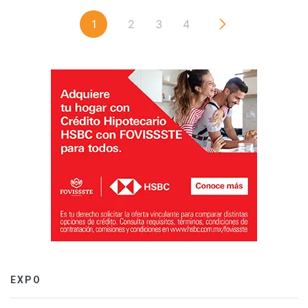
1
2
3
4
EXPO