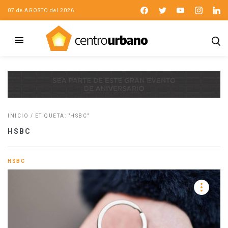
07 de AGOSTO del 2026
INICIO
/
ETIQUETA: "HSBC"
HSBC
HSBC