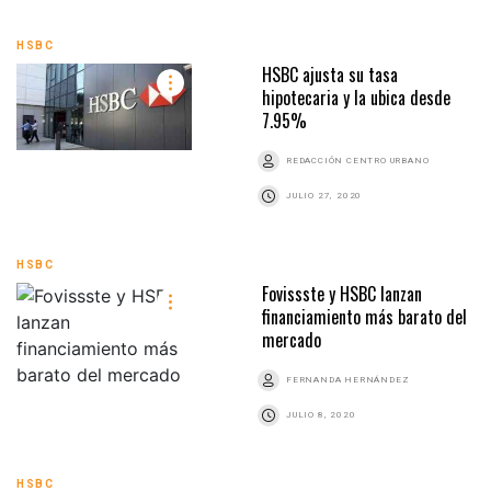
HSBC
HSBC ajusta su tasa
hipotecaria y la ubica desde
7.95%
REDACCIÓN CENTRO URBANO
JULIO 27, 2020
HSBC
Fovissste y HSBC lanzan
financiamiento más barato del
mercado
FERNANDA HERNÁNDEZ
JULIO 8, 2020
HSBC