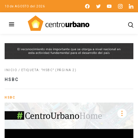
10 de AGOSTO del 2026
INICIO
/
ETIQUETA: "HSBC"
(PÁGINA 2)
HSBC
HSBC