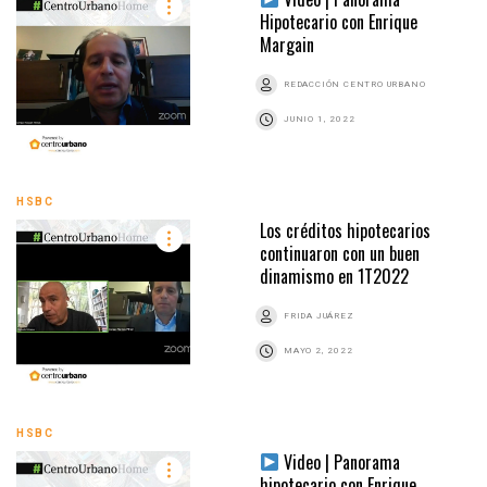
Hipotecario con Enrique
Margain
REDACCIÓN CENTRO URBANO
JUNIO 1, 2022
HSBC
Los créditos hipotecarios
continuaron con un buen
dinamismo en 1T2022
FRIDA JUÁREZ
MAYO 2, 2022
HSBC
Video | Panorama
hipotecario con Enrique