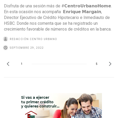
Disfruta de una sesión más de #𝗖𝗲𝗻𝘁𝗿𝗼𝗨𝗿𝗯𝗮𝗻𝗼𝗛𝗼𝗺𝗲.
En esta ocasión nos acompaña 𝗘𝗻𝗿𝗶𝗾𝘂𝗲 𝗠𝗮𝗿𝗴𝗮𝗶𝗻,
Director Ejecutivo de Crédito Hipotecario e Inmediauto de
HSBC. Donde nos comenta que se ha registrado un
crecimiento favorable de números de créditos en la banca.
REDACCIÓN CENTRO URBANO
SEPTIEMBRE 29, 2022
1
5