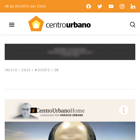
08 de AGOSTO del 2026
INICIO
/
2023
/
AGOSTO
/
28