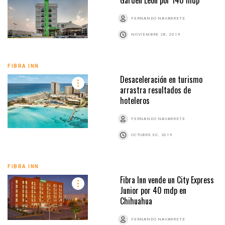
Garden León por 140 mdp
FERNANDO NAVARRETE
NOVIEMBRE 28, 2019
FIBRA INN
Desaceleración en turismo
arrastra resultados de
hoteleros
FERNANDO NAVARRETE
OCTUBRE 30, 2019
FIBRA INN
Fibra Inn vende un City Express
Junior por 40 mdp en
Chihuahua
FERNANDO NAVARRETE