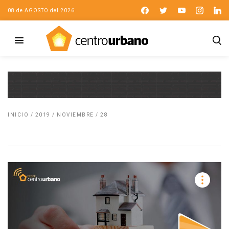
08 de AGOSTO del 2026
INICIO
/
2019
/
NOVIEMBRE
/
28