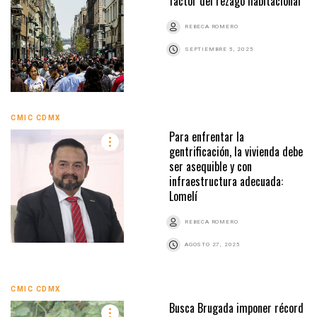
factor del rezago habitacional
REBECA ROMERO
SEPTIEMBRE 5, 2025
CMIC CDMX
Para enfrentar la
gentrificación, la vivienda debe
ser asequible y con
infraestructura adecuada:
Lomelí
REBECA ROMERO
AGOSTO 27, 2025
CMIC CDMX
Busca Brugada imponer récord