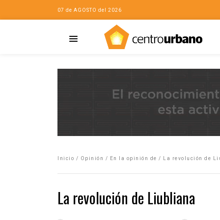
07 de AGOSTO del 2026
Casa
iudad…con Horacio
Inicio
/
Opinión
/
En la opinión de
/
La revolución de L
da
opía de la ciudad
La revolución de Liubliana
no
Mujeres
eres de la Casa