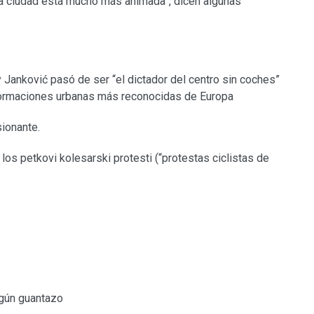
 la ciudad está mucho más animada”, dicen algunas
 Janković pasó de ser “el dictador del centro sin coches”
nsformaciones urbanas más reconocidas de Europa
sionante.
os petkovi kolesarski protesti (“protestas ciclistas de
lgún guantazo