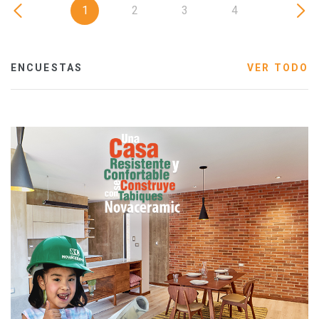
1
2
3
4
ENCUESTAS
VER TODO