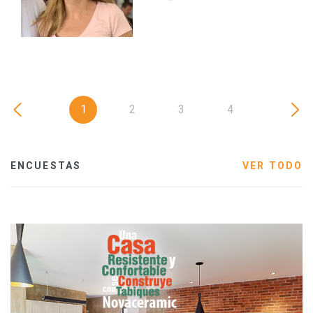
1
2
3
4
ENCUESTAS
VER TODO