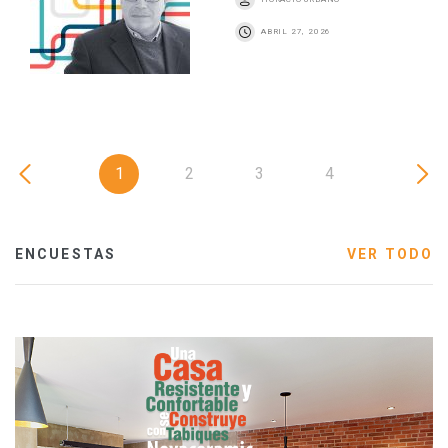
ABRIL 27, 2026
1
2
3
4
ENCUESTAS
VER TODO