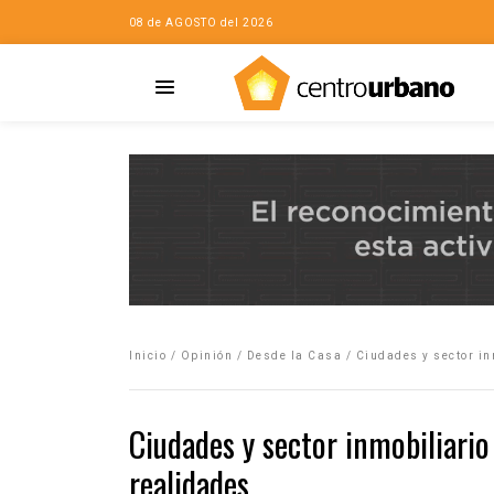
08 de AGOSTO del 2026
Casa
iudad…con Horacio
Inicio
/
Opinión
/
Desde la Casa
/
Ciudades y sector in
da
opía de la ciudad
Ciudades y sector inmobiliari
no
realidades
Mujeres
eres de la Casa