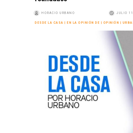
o
HORACIO URBANO
JULIO 11
DESDE LA CASA
|
EN LA OPINIÓN DE
|
OPINIÓN
|
URBA