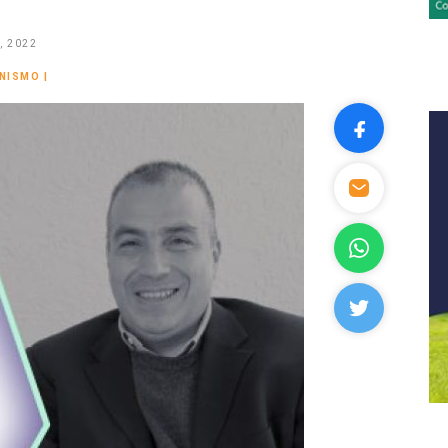
, 2022
NISMO
|