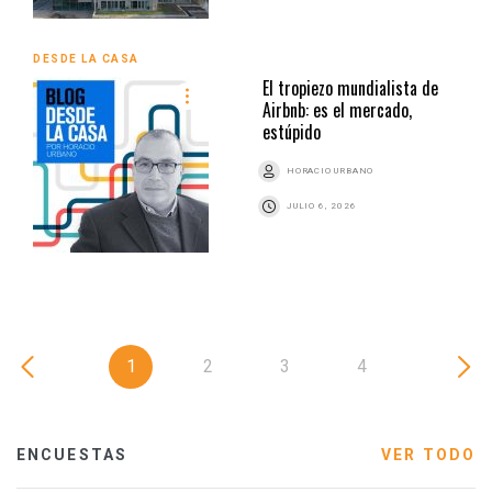
DESDE LA CASA
El tropiezo mundialista de
Airbnb: es el mercado,
estúpido
HORACIO URBANO
JULIO 6, 2026
1
2
3
4
ENCUESTAS
VER TODO