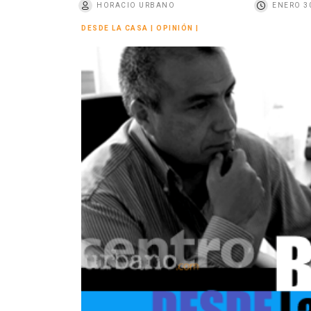
HORACIO URBANO
ENERO 30
o
DESDE LA CASA
|
OPINIÓN
|