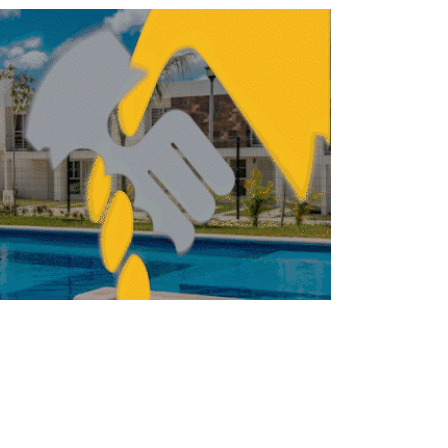
ar 12,400 créditos, meta de Fovissste
en Edomex