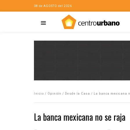
08 de AGOSTO del 2026
Casa
iudad…con Horacio
Inicio
/
Opinión
/
Desde la Casa
/
La banca mexicana n
da
opía de la ciudad
La banca mexicana no se raja
no
Mujeres
eres de la Casa