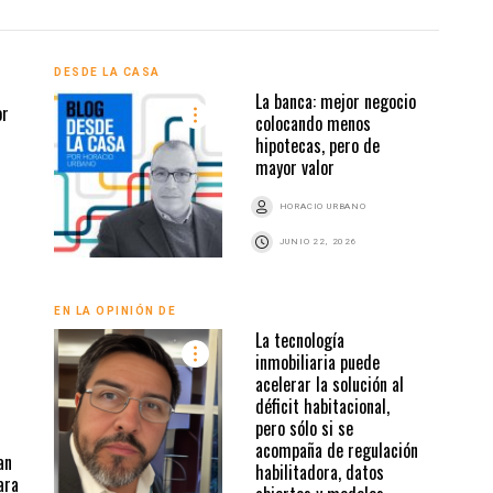
DESDE LA CASA
DESD
La banca: mejor negocio
or
colocando menos
hipotecas, pero de
mayor valor
HORACIO URBANO
JUNIO 22, 2026
DESD
EN LA OPINIÓN DE
La tecnología
inmobiliaria puede
acelerar la solución al
déficit habitacional,
pero sólo si se
acompaña de regulación
an
habilitadora, datos
ara