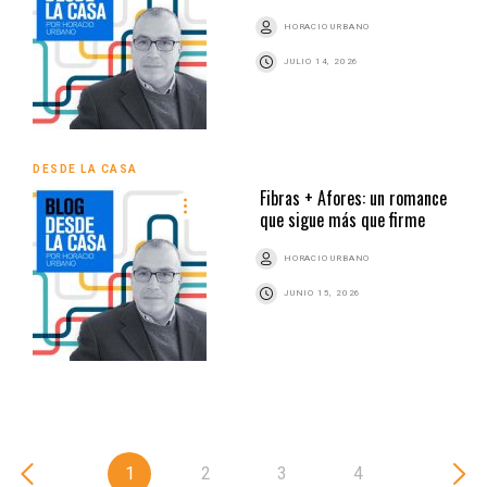
HORACIO URBANO
JULIO 14, 2026
DESDE LA CASA
Fibras + Afores: un romance
que sigue más que firme
HORACIO URBANO
JUNIO 15, 2026
1
2
3
4