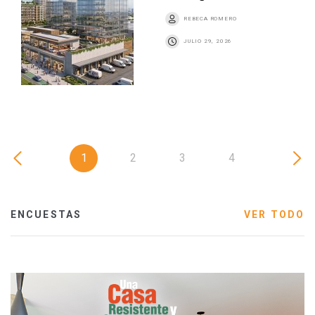
REBECA ROMERO
JULIO 29, 2026
1
2
3
4
ENCUESTAS
VER TODO