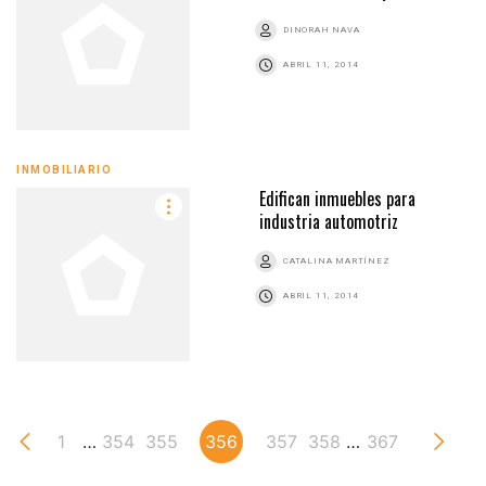
DINORAH NAVA
ABRIL 11, 2014
INMOBILIARIO
Edifican inmuebles para
industria automotriz
CATALINA MARTÍNEZ
ABRIL 11, 2014
1
…
354
355
356
357
358
…
367