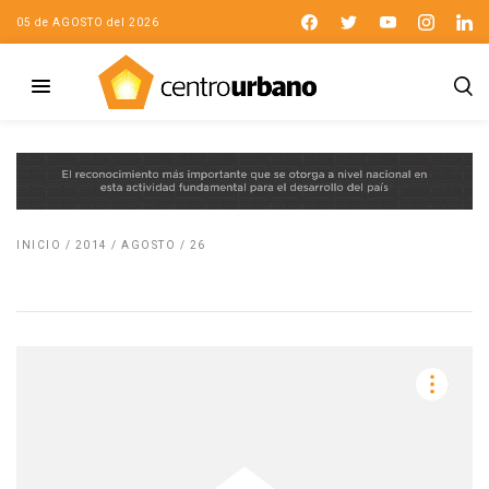
05 de AGOSTO del 2026
INICIO
/
2014
/
AGOSTO
/
26