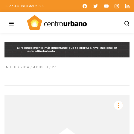
05 de AGOSTO del 2026
INICIO
/
2014
/
AGOSTO
/
27