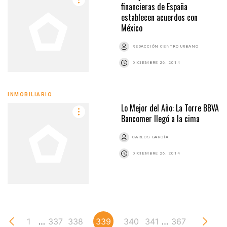
financieras de España
establecen acuerdos con
México
REDACCIÓN CENTRO URBANO
DICIEMBRE 26, 2014
INMOBILIARIO
Lo Mejor del Año: La Torre BBVA
Bancomer llegó a la cima
CARLOS GARCÍA
DICIEMBRE 26, 2014
1
…
337
338
339
340
341
…
367