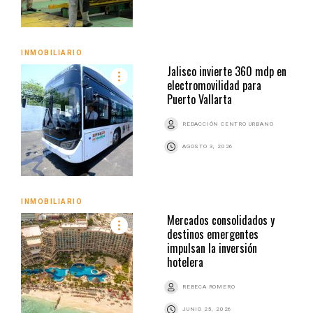
INMOBILIARIO
Jalisco invierte 360 mdp en
electromovilidad para
Puerto Vallarta
REDACCIÓN CENTRO URBANO
AGOSTO 3, 2026
INMOBILIARIO
Mercados consolidados y
destinos emergentes
impulsan la inversión
hotelera
REBECA ROMERO
JUNIO 25, 2026