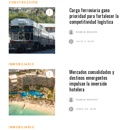
CONSTRUCCIÓN
Carga ferroviaria gana
prioridad para fortalecer la
competitividad logística
REBECA ROMERO
JULIO 2, 2026
INMOBILIARIO
Mercados consolidados y
destinos emergentes
impulsan la inversión
hotelera
REBECA ROMERO
JUNIO 25, 2026
INMOBILIARIO