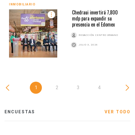
INMOBILIARIO
Chedraui invertirá 7,800
mdp para expandir su
presencia en el Edomex
REDACCIÓN CENTRO URBANO
JULIO 3, 2026
1
2
3
4
ENCUESTAS
VER TODO