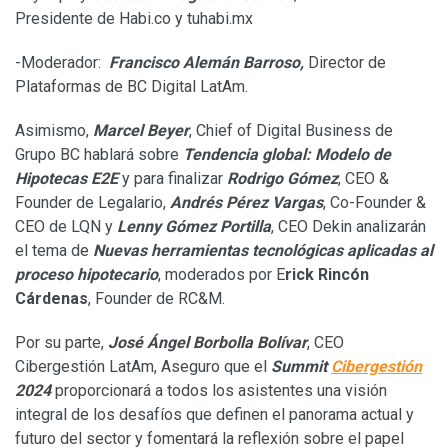
Presidente de Habi.co y tuhabi.mx
-Moderador:
Francisco Alemán Barroso,
Director de
Plataformas de BC Digital LatAm.
Asimismo,
Marcel Beyer
, Chief of Digital Business de
Grupo BC hablará sobre
Tendencia global: Modelo de
Hipotecas E2E
y para finalizar
Rodrigo Gómez
, CEO &
Founder de Legalario,
Andrés Pérez Vargas
, Co-Founder &
CEO de LQN y
Lenny Gómez Portilla
, CEO Dekin analizarán
el tema de
Nuevas herramientas tecnológicas aplicadas al
proceso hipotecario
, moderados por E
rick Rincón
Cárdenas
, Founder de RC&M.
Por su parte,
José Ángel Borbolla Bolívar
, CEO
Cibergestión LatAm, Aseguro que el
Summit
Cibergestión
2024
proporcionará a todos los asistentes una visión
integral de los desafíos que definen el panorama actual y
futuro del sector y fomentará la reflexión sobre el papel