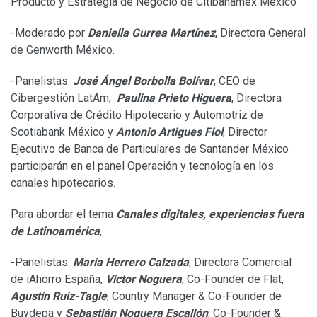
Producto y Estrategia de Negocio de Citibanamex México
-Moderado por
Daniella Gurrea Martínez
, Directora General
de Genworth México.
-Panelistas:
José Ángel Borbolla Bolívar
, CEO de
Cibergestión LatAm,
Paulina Prieto Higuera
, Directora
Corporativa de Crédito Hipotecario y Automotriz de
Scotiabank México y
Antonio Artigues Fiol
, Director
Ejecutivo de Banca de Particulares de Santander México
participarán en el panel Operación y tecnología en los
canales hipotecarios.
Para abordar el tema
Canales digitales, experiencias fuera
de Latinoamérica
,
-Panelistas:
María Herrero Calzada
, Directora Comercial
de iAhorro España,
Víctor Noguera
, Co-Founder de Flat,
Agustín Ruiz-Tagle
, Country Manager & Co-Founder de
Buydepa y
Sebastián Noguera Escallón
, Co-Founder &