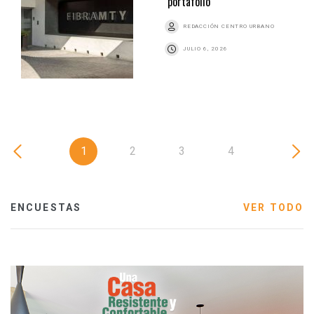
portafolio
REDACCIÓN CENTRO URBANO
JULIO 6, 2026
1
2
3
4
ENCUESTAS
VER TODO