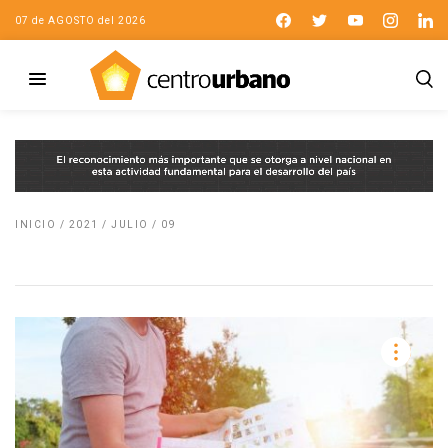
07 de AGOSTO del 2026
INICIO
/
2021
/
JULIO
/
09