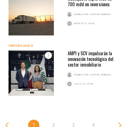
700 mdd en inversiones
REDACCIÓN CENTRO URBANO
AGOSTO 4, 2026
INMOBILIARIO
AMPI y SCV impulsarán la
innovación tecnológica del
sector inmobiliario
REDACCIÓN CENTRO URBANO
JULIO 22, 2026
1
2
3
4