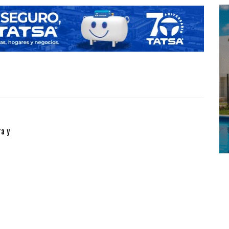
ra y
Z