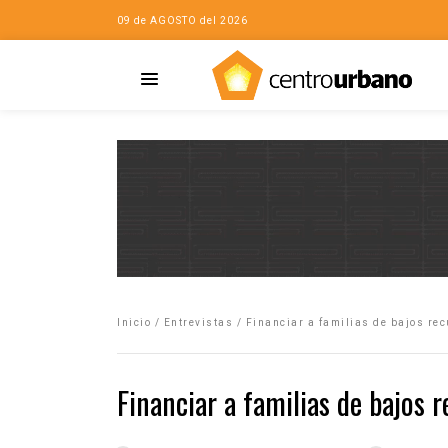
09 de AGOSTO del 2026
Casa
iudad…con Horacio
Inicio
/
Entrevistas
/
Financiar a familias de bajos rec
da
opía de la ciudad
Financiar a familias de bajos r
no
Mujeres
eres de la Casa