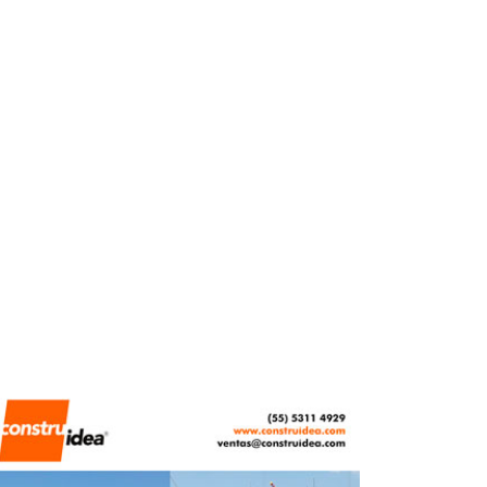
para fortalecer la
industria del acero
REBECA ROMERO
ABRIL 29, 2026