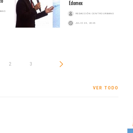
co
Edomex
BANO
REDACCIÓN CENTRO URBANO
JULIO 23, 2026
2
3
VER TODO