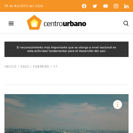
09 de AGOSTO del 2026
INICIO
/
2022
/
FEBRERO
/
17