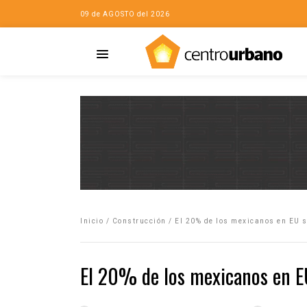
09 de AGOSTO del 2026
Casa
iudad…con Horacio
Inicio
/
Construcción
/
El 20% de los mexicanos en EU s
da
opía de la ciudad
El 20% de los mexicanos en EU
no
Mujeres
eres de la Casa