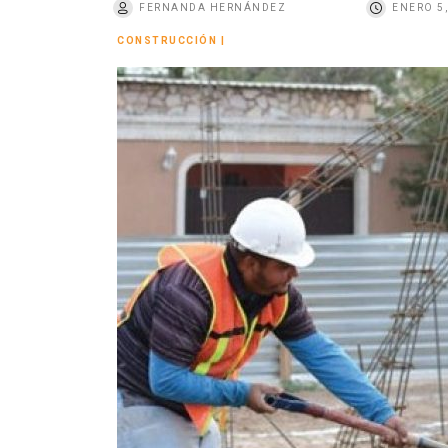
FERNANDA HERNÁNDEZ
ENERO 5,
o
CONSTRUCCIÓN
|