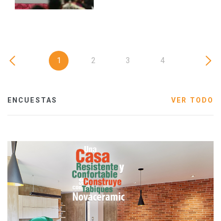
1
2
3
4
ENCUESTAS
VER TODO