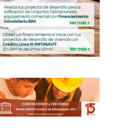
lus incrementó portafolio con Edificio
Arcos