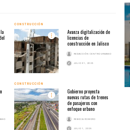
CONSTRUCCIÓN
CONS
la
Avanza digitalización de
del
licencias de
construcción en Jalisco
REDACCIÓN CENTRO URBANO
JULIO 31, 2026
CONSTRUCCIÓN
CONS
ón
Gobierno proyecta
nuevas rutas de trenes
de pasajeros con
enfoque urbano
BANO
REBECA ROMERO
JULIO 1, 2026