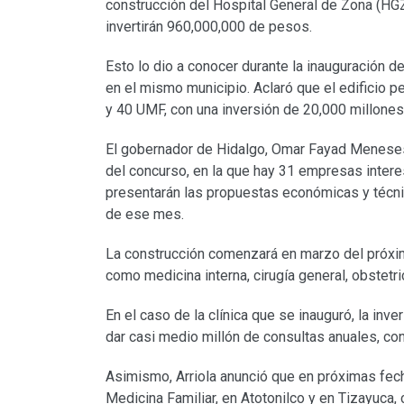
construcción del Hospital General de Zona (HGZ
invertirán 960,000,000 de pesos.
Esto lo dio a conocer durante la inauguración d
en el mismo municipio. Aclaró que el edificio p
y 40 UMF, con una inversión de 20,000 millones
El gobernador de Hidalgo, Omar Fayad Meneses, e
del concurso, en la que hay 31 empresas interes
presentarán las propuestas económicas y técnic
de ese mes.
La construcción comenzará en marzo del próxi
como medicina interna, cirugía general, obstetri
En el caso de la clínica que se inauguró, la in
dar casi medio millón de consultas anuales, con
Asimismo, Arriola anunció que en próximas fec
Medicina Familiar, en Atotonilco y en Tizayuca,