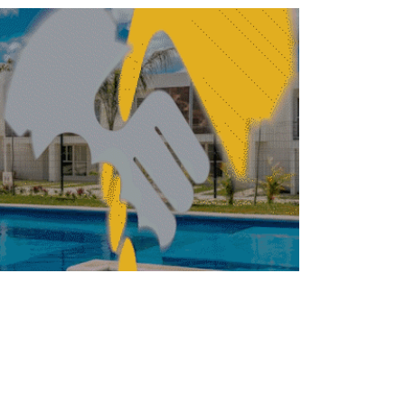
TRUCCIÓN
CONSTRUCCIÓN
Actividad industrial
crece 2.1% en abril;
construcción impulsa el
avance
REBECA ROMERO
JUNIO 12, 2026
TRUCCIÓN
CONSTRUCCIÓN
SICT conmemora 135
años de historia en
infraestructura y
conectividad
REDACCIÓN CENTRO URBANO