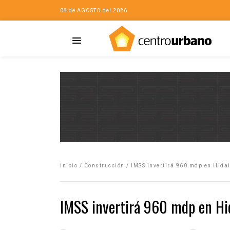
08 de AGOSTO del 2026
Casa
iudad…con Horacio
Inicio
/
Construcción
/
IMSS invertirá 960 mdp en Hida
da
opía de la ciudad
IMSS invertirá 960 mdp en Hi
no
Mujeres
eres de la Casa