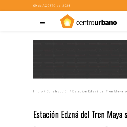
09 de AGOSTO del 2026
Casa
iudad…con Horacio
Inicio
/
Construcción
/
Estación Edzná del Tren Maya se
da
opía de la ciudad
Estación Edzná del Tren Maya s
no
Mujeres
eres de la Casa