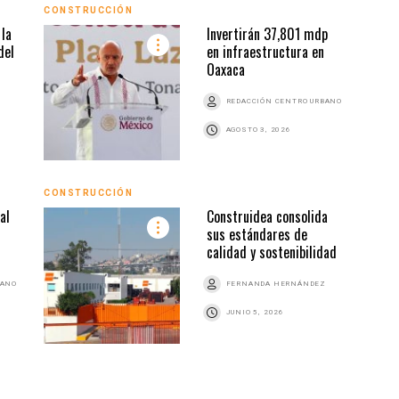
CONSTRUCCIÓN
CONS
la
Invertirán 37,801 mdp
del
en infraestructura en
Oaxaca
REDACCIÓN CENTRO URBANO
AGOSTO 3, 2026
CONSTRUCCIÓN
al
Construidea consolida
CONS
sus estándares de
calidad y sostenibilidad
BANO
FERNANDA HERNÁNDEZ
JUNIO 5, 2026