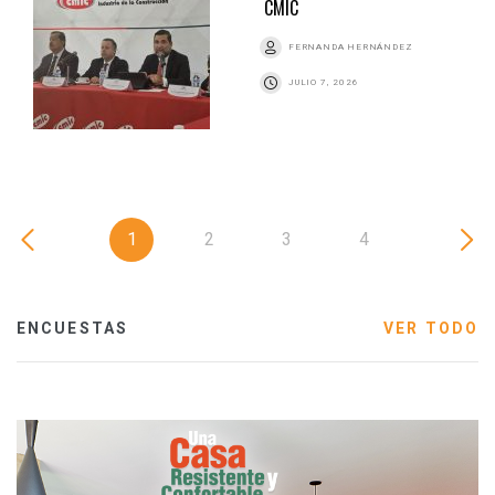
CMIC
FERNANDA HERNÁNDEZ
JULIO 7, 2026
1
2
3
4
ENCUESTAS
VER TODO