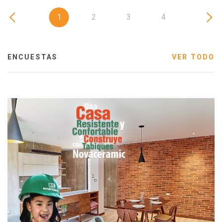
1
2
3
4
ENCUESTAS
VER TODO