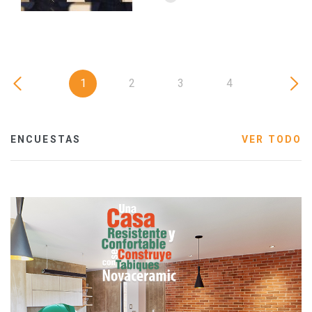
1
2
3
4
ENCUESTAS
VER TODO