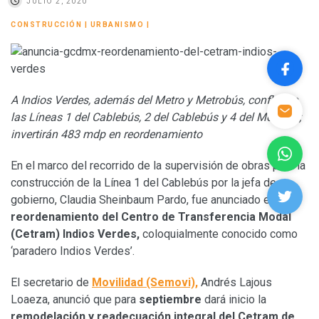
JULIO 2, 2020
CONSTRUCCIÓN
|
URBANISMO
|
A Indios Verdes, además del Metro y Metrobús, confluirán
las Líneas 1 del Cablebús, 2 del Cablebús y 4 del Mexibús;
invertirán 483 mdp en reordenamiento
En el marco del recorrido de la supervisión de obras para la
construcción de la Línea 1 del Cablebús por la jefa de
gobierno, Claudia Sheinbaum Pardo, fue anunciado el
reordenamiento del Centro de Transferencia Modal
(Cetram) Indios Verdes,
coloquialmente conocido como
‘paradero Indios Verdes’.
El secretario de
Movilidad (Semovi),
Andrés Lajous
Loaeza, anunció que para
septiembre
dará inicio la
remodelación y readecuación integral del Cetram de