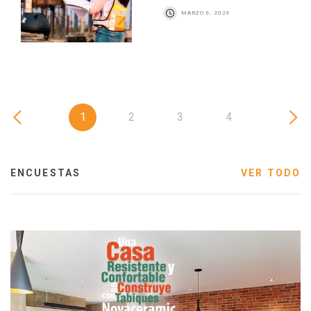
MARZO 6, 2026
1
2
3
4
ENCUESTAS
VER TODO