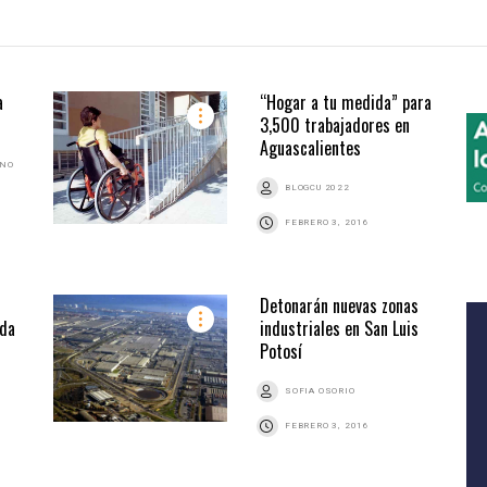
a
“Hogar a tu medida” para
3,500 trabajadores en
Aguascalientes
ANO
BLOGCU 2022
FEBRERO 3, 2016
Detonarán nuevas zonas
nda
industriales en San Luis
Potosí
SOFIA OSORIO
FEBRERO 3, 2016