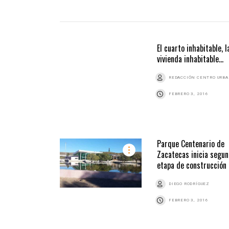
El cuarto inhabitable, l
vivienda inhabitable…
REDACCIÓN CENTRO URB
FEBRERO 3, 2016
Parque Centenario de
Zacatecas inicia segu
etapa de construcción
DIEGO RODRÍGUEZ
FEBRERO 3, 2016