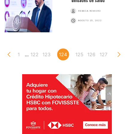
REBECA ROMERO
AGOSTO 25, 2022
1
…
122
123
124
125
126
127