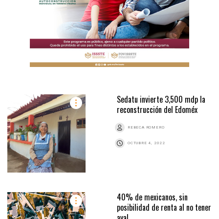
Sedatu invierte 3,500 mdp la
reconstrucción del Edoméx
REBECA ROMERO
OCTUBRE 4, 2022
40% de mexicanos, sin
posibilidad de renta al no tener
aval