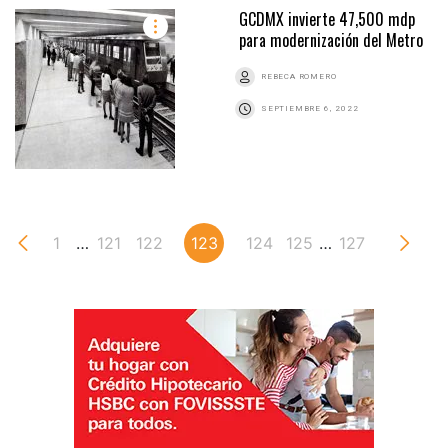
GCDMX invierte 47,500 mdp
para modernización del Metro
REBECA ROMERO
SEPTIEMBRE 6, 2022
1
…
121
122
123
124
125
…
127