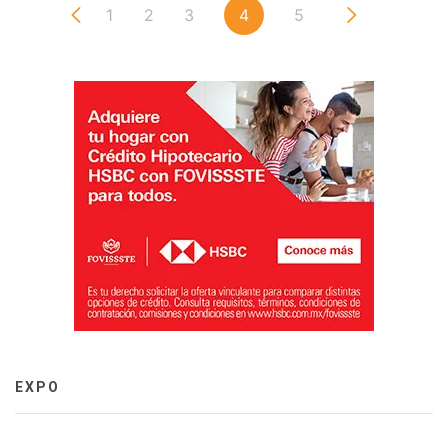
1
2
3
4
5
EXPO