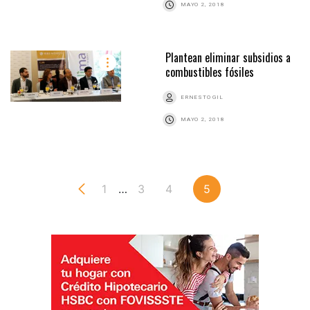
MAYO 2, 2018
Plantean eliminar subsidios a
combustibles fósiles
ERNESTO GIL
MAYO 2, 2018
1
…
3
4
5