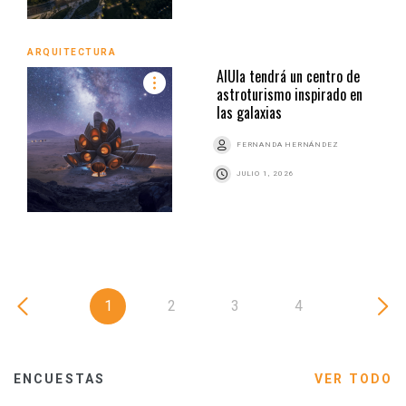
ARQUITECTURA
AlUla tendrá un centro de
astroturismo inspirado en
las galaxias
FERNANDA HERNÁNDEZ
JULIO 1, 2026
1
2
3
4
ENCUESTAS
VER TODO