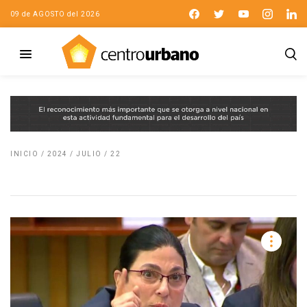
09 de AGOSTO del 2026
INICIO
/
2024
/
JULIO
/
22