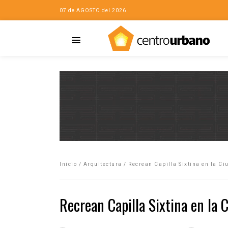
07 de AGOSTO del 2026
Casa
iudad…con Horacio
Inicio
/
Arquitectura
/
Recrean Capilla Sixtina en la C
da
opía de la ciudad
Recrean Capilla Sixtina en la 
no
Mujeres
eres de la Casa