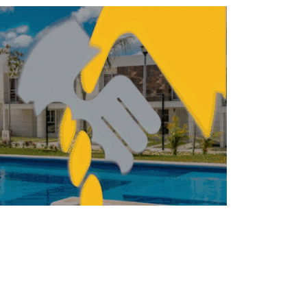
ITECTURA
ARQUITECTURA
ZHA inaugura centro
cultural inspirado en la
ópera cantonesa
REDACCIÓN CENTRO URBANO
JUNIO 17, 2026
ITECTURA
ARQUITECTURA
Despachos mexicanos
diseñarán nueva sede
del MAC Panamá
FERNANDA HERNÁNDEZ
MAYO 27, 2026