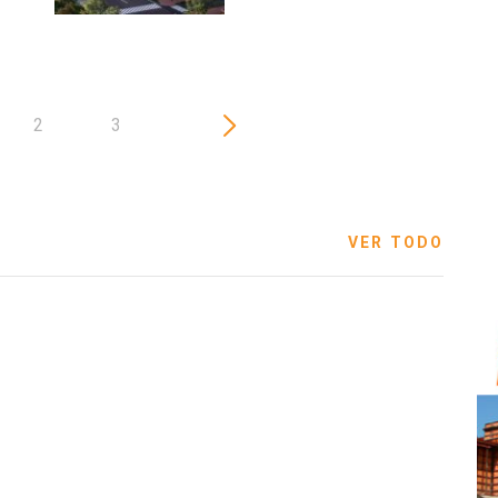
2
3
VER TODO