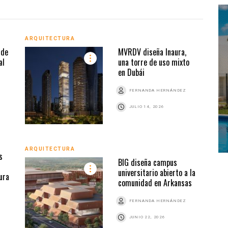
ARQUITECTURA
ARQU
 de
MVRDV diseña Inaura,
al
una torre de uso mixto
en Dubái
Z
FERNANDA HERNÁNDEZ
JULIO 14, 2026
ARQU
ARQUITECTURA
s
BIG diseña campus
universitario abierto a la
ura
comunidad en Arkansas
FERNANDA HERNÁNDEZ
Z
JUNIO 22, 2026