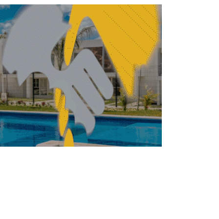
ITECTURA
ARQUITECTURA
Kazuyo Sejima
intervendrá la Cuadra
San Cristóbal de Luis
Barragán
REDACCIÓN CENTRO URBANO
ABRIL 10, 2026
ITECTURA
Snøhetta, BIG y MVRDV
diseñan nuevo barrio
costero en Estambul
FERNANDA HERNÁNDEZ