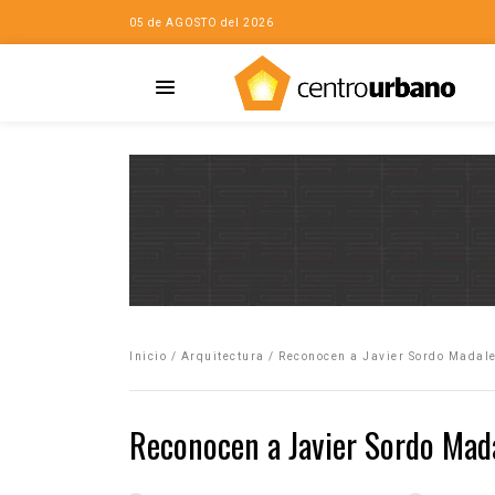
05 de AGOSTO del 2026
Casa
iudad…con Horacio
Inicio
/
Arquitectura
/
Reconocen a Javier Sordo Madale
da
opía de la ciudad
Reconocen a Javier Sordo Mada
no
Mujeres
eres de la Casa