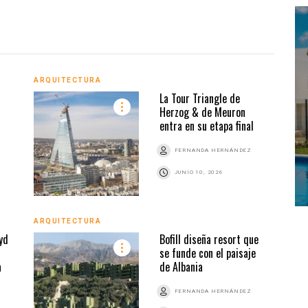
ARQUITECTURA
ARQU
La Tour Triangle de
Herzog & de Meuron
entra en su etapa final
Z
FERNANDA HERNÁNDEZ
JUNIO 10, 2026
ARQUITECTURA
ARQU
yd
Bofill diseña resort que
se funde con el paisaje
a
de Albania
Z
FERNANDA HERNÁNDEZ