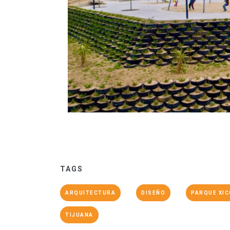
TAGS
ARQUITECTURA
DISEÑO
PARQUE XI
TIJUANA