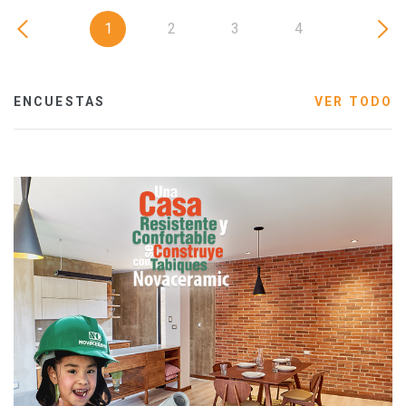
1
2
3
4
ENCUESTAS
VER TODO